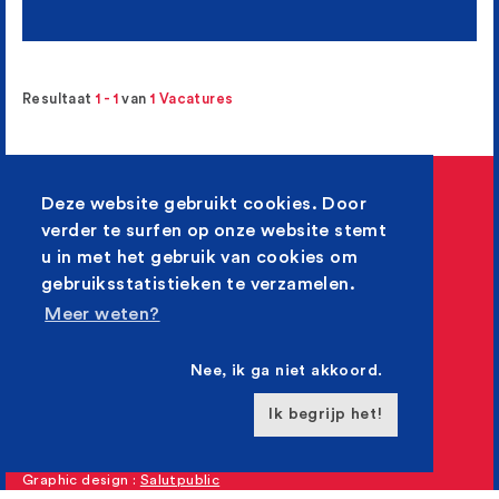
Resultaat
1 - 1
van
1 Vacatures
CIT Blaton N.V.
Deze website gebruikt cookies. Door
Jean Jaurèslaan, 50
verder te surfen op onze website stemt
1030 Brussel
u in met het gebruik van cookies om
gebruiksstatistieken te verzamelen.
T : +32 (0)2 240 22 11
Meer weten?
F : +32 (0)2 240 23 50
jobs@citblaton.be
Nee, ik ga niet akkoord.
© 1865-2015 CIT Blaton
Alle rechten voorbehouden.
Ik begrijp het!
Disclaimer
Graphic design :
Salutpublic