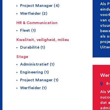
Als 
Project Manager (4)
eind
Werfleider (2)
voorb
van 
HR & Communication
stuur
Fleet (1)
bewa
als 
Kwaliteit, veiligheid, milieu
proj
Uitwe
Durabilité (1)
Stage
Administratief (1)
Engineering (1)
Wer
Project Manager (1)
Br
Werfleider (1)
Als W
succ
dat a
admi