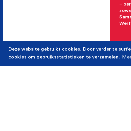
– pe
zowel
Same
Werfl
Deze website gebruikt cookies. Door verder te surfe
cookies om gebruiksstatistieken te verzamelen.
Mee
Werf
A
O
Wij 
groot
Oost
rond
Daarv
werf
werk