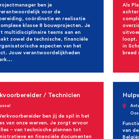
Projectmanager ben je
Als Pl
verantwoordelijk voor de
achter
ereiding, coördinatie en realisatie
comple
complexe klasse 8 bouwprojecten. Je
overzi
t multidisciplinaire teams aan en
uitvoe
akt zowel de technische, financiële
loopt.
organisatorische aspecten van het
in Sch
ect. Jouw verantwoordelijkheden
breed 
rk...
kvoorbereider / Technicien
Hulpw
ussel
Ant
Oos
erkvoorbereider ben jij de spil in het
es van onze werven. Je zorgt ervoor
Functi
lles – van technische plannen tot
van de
nistratieve en financiële documenten
België