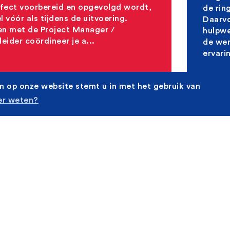
rfect voorbereid en opgevolgd wordt,
de rin
 vóór als tijdens de uitvoering.
Daarvo
n met de Project Manager /
hulpwe
eider coördineer je a...
de wer
ervarin
n op onze website stemt u in met het gebruik van
r weten?
ingenieur civiel
Werfl
ntwerpen,
Ant
osterweelknoop
Oos
zijn momenteel bezig aan één van de
Wij zi
ste infrastructuurprojecten in België:
groots
erweel, een enorm project dat de ring
Ooster
 Antwerpen rond moet maken.
rond 
oor zijn wij op zoek naar een
Daarvo
ingenieur met een passie voor civiele
werfle
en en nieuwe contractvormen
werfte