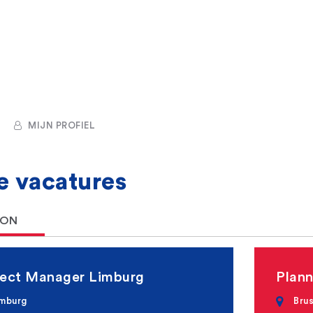
MIJN PROFIEL
e
vacatures
ION
ject Manager Limburg
Plann
imburg
Brus