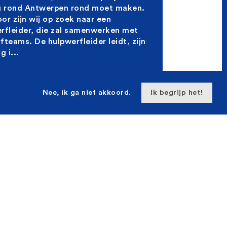
g rond Antwerpen rond moet maken.
or zijn wij op zoek naar een
rfleider, die zal samenwerken met
fteams. De hulpwerfleider leidt, zijn
g i...
Nee, ik ga niet akkoord.
Ik begrijp het!
eider
werpen -
terweelknoop
jn momenteel bezig met één van de
te infrastructuurprojecten in België:
weel, een enorm project dat de ring
Antwerpen rond moet maken.
or zijn wij op zoek naar een
ider, die zal samenwerken met de
ams. De Werfleider leidt, zijn