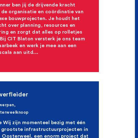
anner ben jij de drijvende kracht
 de organisatie en coördinatie van
xe bouwprojecten. Je houdt het
cht over planning, resources en
ring en zorgt dat alles op rolletjes
 Bij CIT Blaton versterk je ons team
aarbeek en werk je mee aan een
scala aan uitd...
erfleider
werpen,
terweelknoop
e Wij zijn momenteel bezig met één
 grootste infrastructuurprojecten in
: Oosterweel, een enorm project dat