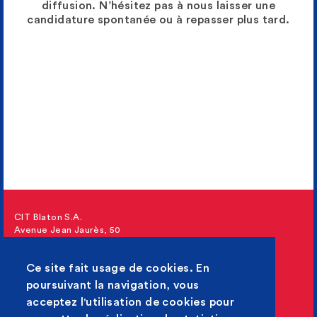
diffusion. N’hésitez pas à nous laisser une
candidature spontanée ou à repasser plus tard.
CIT Blaton S.A.
Avenue Jean Jaurès, 50
1030 Bruxelles
Ce site fait usage de cookies. En
T : +32 (0)2 240 22 11
poursuivant la navigation, vous
F : +32 (0)2 240 23 50
acceptez l'utilisation de cookies pour
jobs@citblaton.be